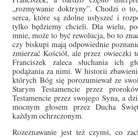
„rozmywanie doktryny”. Chodzi o to
serca, które są zdolne usłyszeć i rozp
tylko będziemy chcieli. Dla wielu, p
mnie, może to być rewolucja, bo to znac
czy biskupi mają odpowiednie poznani
zmierzać Kościół, ale przez owieczki
Franciszek zaleca słuchania ich g
podążania za nimi. W historii zbawieni
których Bóg się porozumiewał ze swo
Starym Testamencie przez proro
Testamencie przez swojego Syna, a dz
mocnym głosem przez Ducha Święt
każdym ochrzczonym.
Rozeznawanie jest też czymś, co z