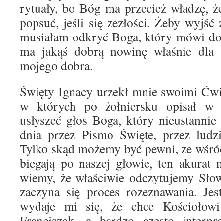
rytuały, bo Bóg ma przecież władzę, 
popsuć, jeśli się zezłości. Żeby wyjść 
musiałam odkryć Boga, który mówi do 
ma jakąś dobrą nowinę właśnie dla 
mojego dobra.
Święty Ignacy urzekł mnie swoimi Ćw
w których po żołniersku opisał w
usłyszeć głos Boga, który nieustanni
dnia przez Pismo Święte, przez ludzi
Tylko skąd możemy być pewni, że wśró
biegają po naszej głowie, ten akurat
wiemy, że właściwie odczytujemy Słow
zaczyna się proces rozeznawania. Jes
wydaje mi się, że chce Kościołowi
Franciszek, a bardzo często interpr