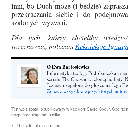
inni, bo Duch może (i będzie) zaprasz
przekraczania siebie i do podejmowa
szalonych wyzwań.
Dla tych, którzy chcieliby wiedzi
rozeznawać, polecam
Rekolekcje Ignacj
O Ewa Bartosiewicz
Informatyk i teolog. Podróżniczka i ma
serialu The Chosen i zielonej herbaty.
Jezusie i zapalona do głoszenia Jego Ew
Zobacz wszystkie wpisy, których autor
Ten wpis został opublikowany w kategorii
Sacre Coeur
,
Spojrzen
bezpośredniego odnośnika
.
←
The spirit of discernment