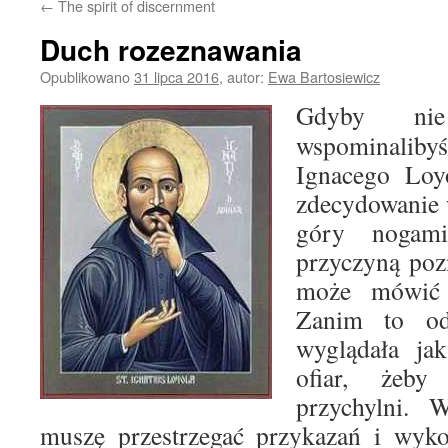
←
The spirit of discernment
Duch rozeznawania
Opublikowano
31 lipca 2016
,
autor:
Ewa Bartosiewicz
Gdyby nie
wspominalib
Ignacego Loyo
zdecydowanie 
góry nogam
przyczyną poz
może mówić 
Zanim to od
wyglądała jak
ofiar, żeb
przychylni. 
muszę przestrzegać przykazań i wyko